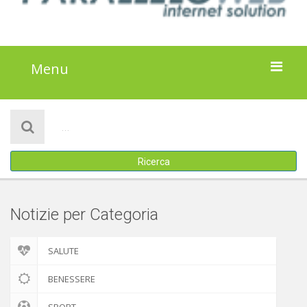
Menu
HOME
NOTIZIE
Ricerca
ATTIVITÀ
IL PROGETTO
Notizie per Categoria
DISCLAIMER
SALUTE
COOKIE POLICY
BENESSERE
SPORT