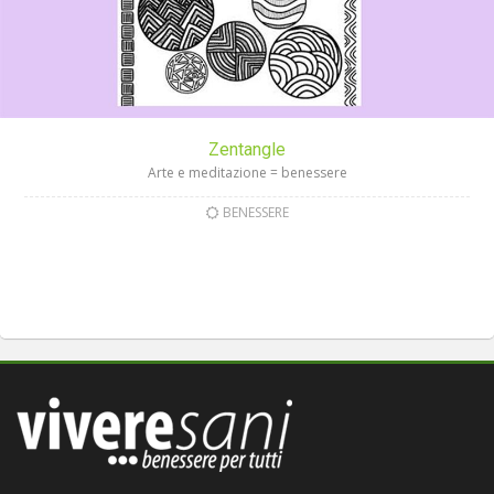
Zentangle
Arte e meditazione = benessere
BENESSERE