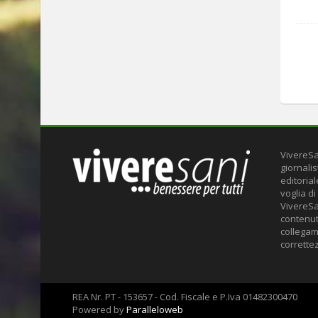
VivereSa
giornalis
editoria
voglia di
VivereSa
contenuti
collegame
correttez
REA Nr. PT - 153657 - Cod. Fiscale e P.Iva 01482300470
Powered by
Paralleloweb