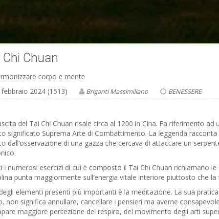
i Chi Chuan
armonizzare corpo e mente
 febbraio 2024 (1513)
Briganti Massimiliano
BENESSERE
scita del Tai Chi Chuan risale circa al 1200 in Cina. Fa riferimento ad 
to significato Suprema Arte di Combattimento. La leggenda racconta
o dall’osservazione di una gazza che cercava di attaccare un serpente
nico.
ti i numerosi esercizi di cui è composto il Tai Chi Chuan richiamano le
plina punta maggiormente sull’energia vitale interiore piuttosto che la
egli elementi presenti più importanti è la meditazione. La sua pratica 
, non significa annullare, cancellare i pensieri ma averne consapevol
ppare maggiore percezione del respiro, del movimento degli arti superio