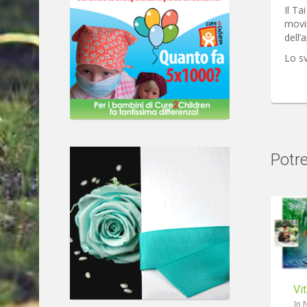
Il Ta
movim
dell’
Lo sv
Potre
Vit
In 