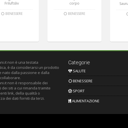
Friluftsliv
corpo
Saun
BENESSERE
BENESSERE
Categorie
ni.it non è una testata
tica, è da considerarsi un prodotto
SALUTE
le nato dalla passione e dalla
 collaborare.
BENESSERE
ni.it non è responsabile dei
 dei siti a cui rimanda tramite
SPORT
nti link, della qualità o
za dei dati forniti da terzi.
ALIMENTAZIONE