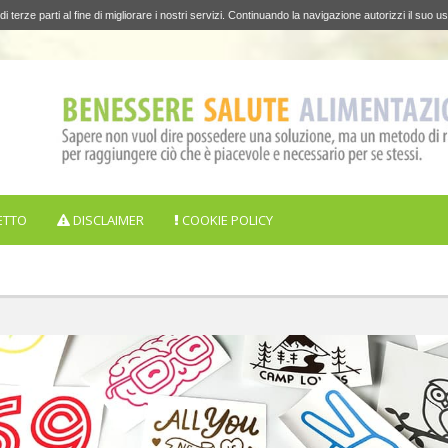
di terze parti al fine di migliorare i nostri servizi. Continuando la navigazione autorizzi il suo us
ETTO
DISCLAIMER
COOKIE POLICY