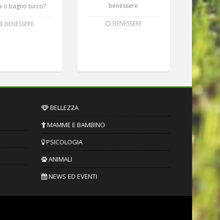
benessere
a o bagno turco?
BENESSERE
BENESSERE
BELLEZZA
MAMME E BAMBINO
PSICOLOGIA
ANIMALI
NEWS ED EVENTI