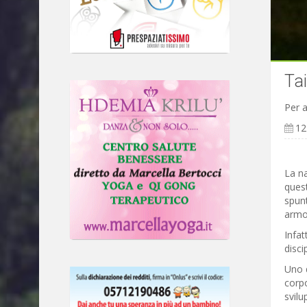
Ta
Per 
12
La na
ques
spunt
armo
Infat
disci
Uno d
corpo
svilu