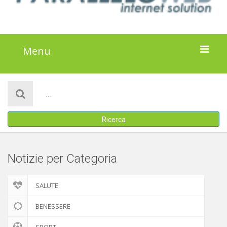
Menu
HOME
NOTIZIE
Ricerca
ATTIVITÀ
IL PROGETTO
Notizie per Categoria
DISCLAIMER
SALUTE
COOKIE POLICY
BENESSERE
SPORT