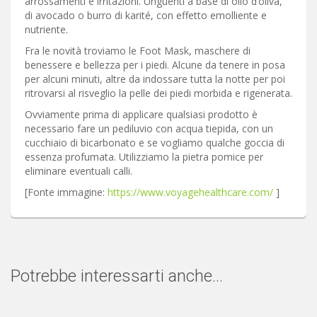
arrossamenti e irritazioni. Unguenti a base di olio d’oliva,
di avocado o burro di karité, con effetto emolliente e
nutriente.
Fra le novità troviamo le Foot Mask, maschere di
benessere e bellezza per i piedi. Alcune da tenere in posa
per alcuni minuti, altre da indossare tutta la notte per poi
ritrovarsi al risveglio la pelle dei piedi morbida e rigenerata.
Ovviamente prima di applicare qualsiasi prodotto è
necessario fare un pediluvio con acqua tiepida, con un
cucchiaio di bicarbonato e se vogliamo qualche goccia di
essenza profumata. Utilizziamo la pietra pomice per
eliminare eventuali calli.
[Fonte immagine:
https://www.voyagehealthcare.com/
]
Potrebbe interessarti anche...