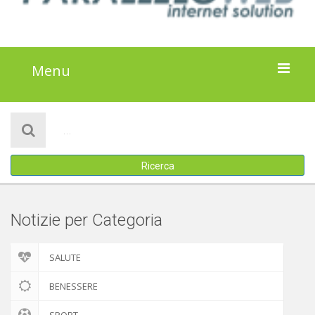
Menu
HOME
NOTIZIE
Ricerca
ATTIVITÀ
IL PROGETTO
Notizie per Categoria
DISCLAIMER
SALUTE
COOKIE POLICY
BENESSERE
SPORT