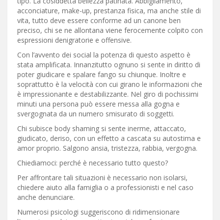
tipo. La cosiddetta bellezza patinata. Abbigliamento,
acconciature, make-up, prestanza fisica, ma anche stile di
vita, tutto deve essere conforme ad un canone ben
preciso, chi se ne allontana viene ferocemente colpito con
espressioni denigratorie e offensive.
Con l’avvento dei social la potenza di questo aspetto è
stata amplificata. Innanzitutto ognuno si sente in diritto di
poter giudicare e spalare fango su chiunque. Inoltre e
soprattutto è la velocità con cui girano le informazioni che
è impressionante e destabilizzante. Nel giro di pochissimi
minuti una persona può essere messa alla gogna e
svergognata da un numero smisurato di soggetti.
Chi subisce body shaming si sente inerme, attaccato,
giudicato, deriso, con un effetto a cascata su autostima e
amor proprio. Salgono ansia, tristezza, rabbia, vergogna.
Chiediamoci: perché è necessario tutto questo?
Per affrontare tali situazioni è necessario non isolarsi,
chiedere aiuto alla famiglia o a professionisti e nel caso
anche denunciare.
Numerosi psicologi suggeriscono di ridimensionare