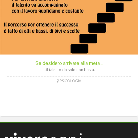
Se desidero arrivare alla meta…
…il talento da solo non basta.
PSICOLOGIA