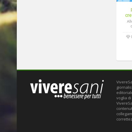
cre
Al
VivereSa
giornalis
editoria
voglia di
VivereSa
contenuti
collegame
correttez