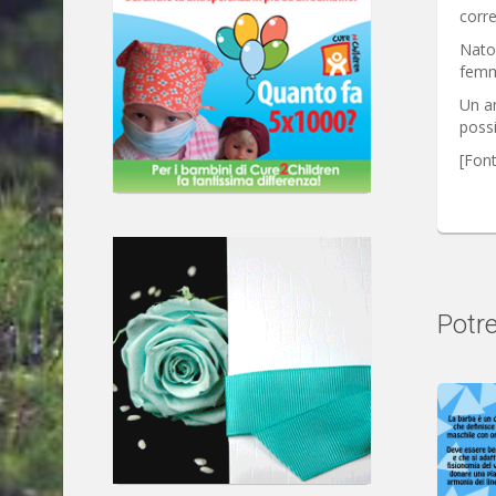
corre
Nato
femmi
Un am
possi
[Fon
Potre