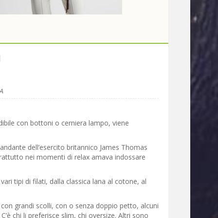
i
A
dibile con bottoni o cerniera lampo, viene
comandante dell’esercito britannico James Thomas
oprattutto nei momenti di relax amava indossare
ri tipi di filati, dalla classica lana al cotone, al
on grandi scolli, con o senza doppio petto, alcuni
C’è chi li preferisce slim, chi oversize. Altri sono