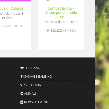
qua di Colonia
Combat Boots -
Anfibi per uno stile
nata dei moderni
rock
profumi
Non solo di colore nero
LLEZZA E MODA
BELLEZZA E MODA
BELLEZZA
MAMME E BAMBINO
PSICOLOGIA
ANIMALI
NEWS ED EVENTI