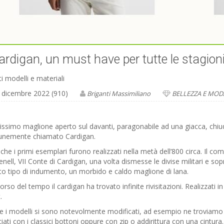
cardigan, un must have per tutte le stagion
iti modelli e materiali
 dicembre 2022 (910)
Briganti Massimiliano
BELLEZZA E MOD
llissimo maglione aperto sul davanti, paragonabile ad una giacca, chiu
nemente chiamato Cardigan.
che i primi esemplari furono realizzati nella metà dell’800 circa. Il 
nell, VII Conte di Cardigan, una volta dismesse le divise militari e s
o tipo di indumento, un morbido e caldo maglione di lana.
orso del tempo il cardigan ha trovato infinite rivisitazioni. Realizzati in va
.
 i modelli si sono notevolmente modificati, ad esempio ne troviamo c
ciati con i classici bottoni oppure con zip o addirittura con una cintura. 