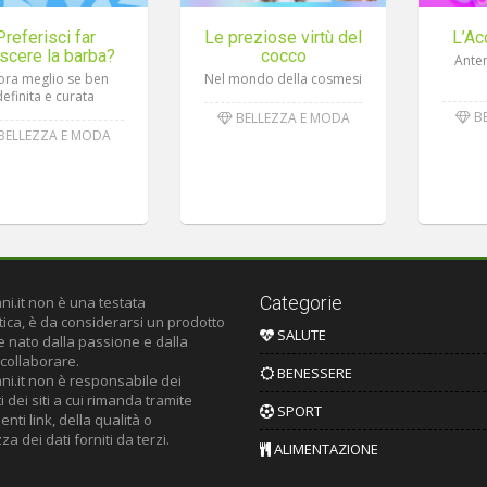
Preferisci far
Le preziose virtù del
L’Ac
scere la barba?
cocco
Ante
lora meglio se ben
Nel mondo della cosmesi
definita e curata
BE
BELLEZZA E MODA
BELLEZZA E MODA
Categorie
ni.it non è una testata
tica, è da considerarsi un prodotto
SALUTE
le nato dalla passione e dalla
 collaborare.
BENESSERE
ni.it non è responsabile dei
 dei siti a cui rimanda tramite
SPORT
nti link, della qualità o
za dei dati forniti da terzi.
ALIMENTAZIONE