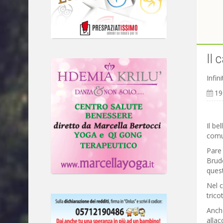
Il 
Infin
19
Il be
comu
Pare 
Brude
quest
Nel c
tricot
Anche
allac