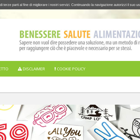
di terze parti al fine di migliorare i nostri servizi. Continuando la navigazione autorizzi il suo us
ETTO
DISCLAIMER
COOKIE POLICY