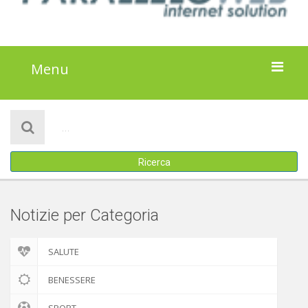
Menu
HOME
NOTIZIE
Ricerca
ATTIVITÀ
IL PROGETTO
Notizie per Categoria
DISCLAIMER
SALUTE
COOKIE POLICY
BENESSERE
SPORT