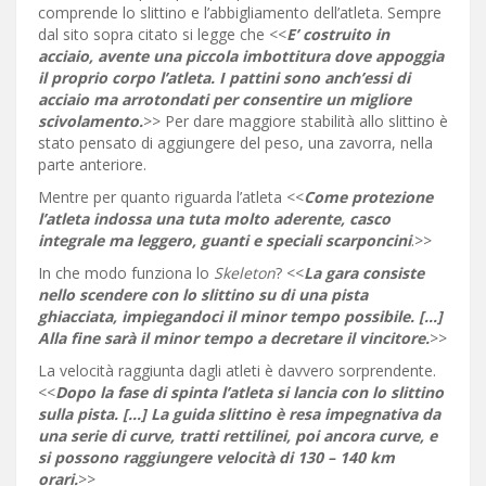
comprende lo slittino e l’abbigliamento dell’atleta. Sempre
dal sito sopra citato si legge che <<
E’ costruito in
acciaio, avente una piccola imbottitura dove appoggia
il proprio corpo l’atleta. I pattini sono anch’essi di
acciaio ma arrotondati per consentire un migliore
scivolamento.
>> Per dare maggiore stabilità allo slittino è
stato pensato di aggiungere del peso, una zavorra, nella
parte anteriore.
Mentre per quanto riguarda l’atleta <<
Come protezione
l’atleta indossa una tuta molto aderente, casco
integrale ma leggero, guanti e speciali scarponcini
.>>
In che modo funziona lo
Skeleton
? <<
La gara consiste
nello scendere con lo slittino su di una pista
ghiacciata, impiegandoci il minor tempo possibile. […]
Alla fine sarà il minor tempo a decretare il vincitore.
>>
La velocità raggiunta dagli atleti è davvero sorprendente.
<<
Dopo la fase di spinta l’atleta si lancia con lo slittino
sulla pista. […] La guida slittino è resa impegnativa da
una serie di curve, tratti rettilinei, poi ancora curve, e
si possono raggiungere velocità di 130 – 140 km
orari.
>>