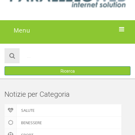
Menu
HOME
NOTIZIE
Ricerca
ATTIVITÀ
IL PROGETTO
Notizie per Categoria
DISCLAIMER
SALUTE
COOKIE POLICY
BENESSERE
SPORT