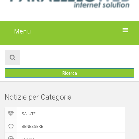
Menu
HOME
NOTIZIE
Ricerca
ATTIVITÀ
IL PROGETTO
Notizie per Categoria
DISCLAIMER
SALUTE
COOKIE POLICY
BENESSERE
SPORT