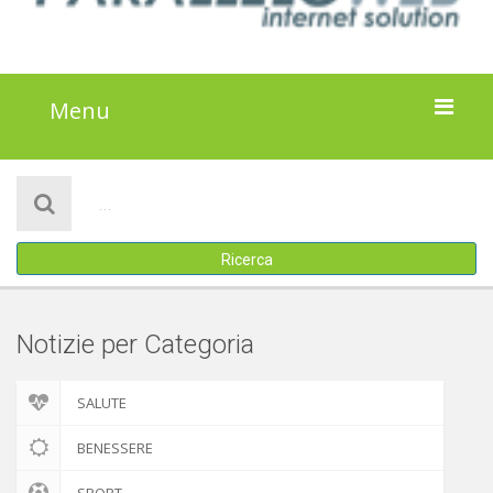
Menu
HOME
NOTIZIE
Ricerca
ATTIVITÀ
IL PROGETTO
Notizie per Categoria
DISCLAIMER
SALUTE
COOKIE POLICY
BENESSERE
SPORT